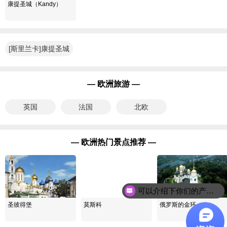
康提圣城（Kandy）
[斯里兰卡]康提圣城
（Kandy）
— 欧洲旅游 —
英国
法国
北欧
— 欧洲热门景点推荐 —
可以介绍下你们的产品么？
圣彼得堡
莫斯科
俄罗斯的金环