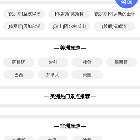
[俄罗斯]圣彼得堡
[俄罗斯]莫斯科
[俄罗斯]俄罗斯的金环
[俄罗斯]贝加尔湖
[瑞士]阿尔卑斯山
[希腊]沉船湾
— 美洲旅游 —
阿根廷
智利
秘鲁
墨西哥
巴西
加拿大
美国
— 美洲热门景点推荐 —
— 非洲旅游 —