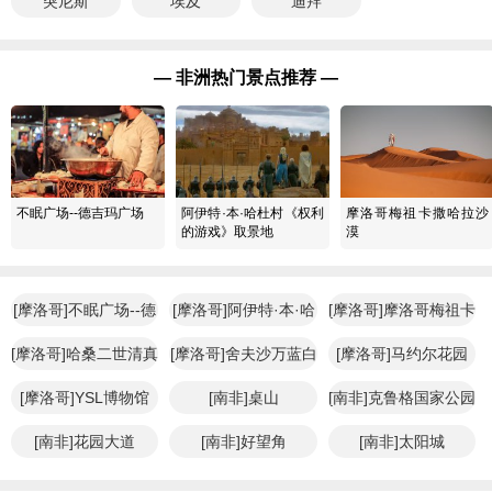
突尼斯
埃及
迪拜
— 非洲热门景点推荐 —
不眠广场--德吉玛广场
阿伊特·本·哈杜村《权利
摩洛哥梅祖卡撒哈拉沙
的游戏》取景地
漠
[摩洛哥]不眠广场--德
[摩洛哥]阿伊特·本·哈
[摩洛哥]摩洛哥梅祖卡
吉玛广场
杜村
[摩洛哥]哈桑二世清真
[摩洛哥]舍夫沙万蓝白
[摩洛哥]马约尔花园
寺
小镇
[摩洛哥]YSL博物馆
[南非]桌山
[南非]克鲁格国家公园
[南非]花园大道
[南非]好望角
[南非]太阳城