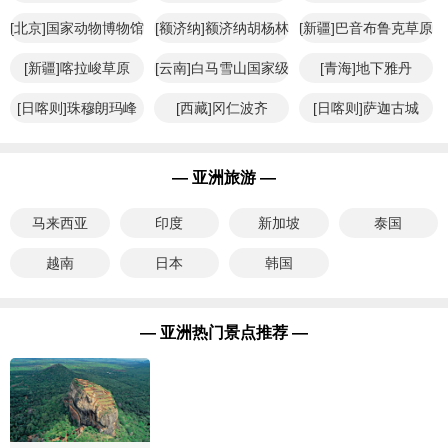
[北京]国家动物博物馆
[额济纳]额济纳胡杨林
[新疆]巴音布鲁克草原
[新疆]喀拉峻草原
[云南]白马雪山国家级
[青海]地下雅丹
自然保护
[日喀则]珠穆朗玛峰
[西藏]冈仁波齐
[日喀则]萨迦古城
— 亚洲旅游 —
马来西亚
印度
新加坡
泰国
越南
日本
韩国
— 亚洲热门景点推荐 —