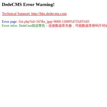
DedeCMS Error Warning!
Technical Support: http://bbs.dedecms.com
Error page:
/list.php?tid=347&s_jgqj=8000-12000%E5%85%83
Error infos: DedeCms错误警告：
连接数据库失败，可能数据库密码不对