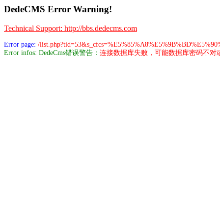
DedeCMS Error Warning!
Technical Support: http://bbs.dedecms.com
Error page:
/list.php?tid=53&s_cfcs=%E5%85%A8%E5%9B%BD%
Error infos: DedeCms错误警告：
连接数据库失败，可能数据库密码不对