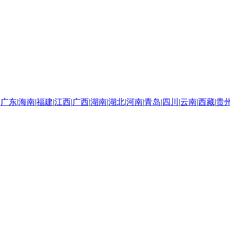
|
广东
|
海南
|
福建
|
江西
|
广西
|
湖南
|
湖北
|
河南
|
青岛
|
四川
|
云南
|
西藏
|
贵