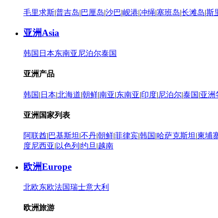
毛里求斯
|
普吉岛
|
巴厘岛
|
沙巴
|
岘港
|
冲绳
|
塞班岛
|
长滩岛
|
斯
亚洲
Asia
韩国
日本
东南亚
尼泊尔
泰国
亚洲产品
韩国
|
日本
|
北海道
|
朝鲜
|
南亚
|
东南亚
|
印度
|
尼泊尔
|
泰国
|
亚洲
亚洲国家列表
阿联酋
|
巴基斯坦
|
不丹
|
朝鲜
|
菲律宾
|
韩国
|
哈萨克斯坦
|
柬埔
度尼西亚
|
以色列
|
约旦
|
越南
欧洲
Europe
北欧
东欧
法国
瑞士
意大利
欧洲旅游