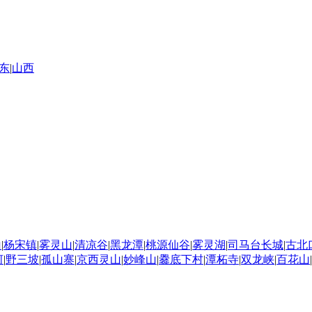
东
|
山西
山
|
杨宋镇
|
雾灵山
|
清凉谷
|
黑龙潭
|
桃源仙谷
|
雾灵湖
|
司马台长城
|
古北
河
|
野三坡
|
孤山寨
|
京西灵山
|
妙峰山
|
爨底下村
|
潭柘寺
|
双龙峡
|
百花山
|