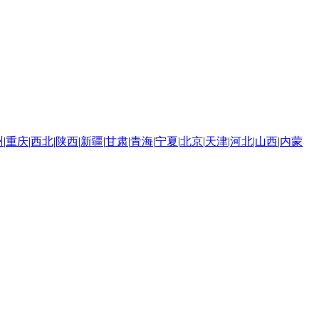
州
|
重庆
|
西北
|
陕西
|
新疆
|
甘肃
|
青海
|
宁夏
|
北京
|
天津
|
河北
|
山西
|
内蒙