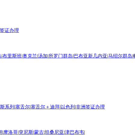
签证办理
岛
|
布里斯班
|
奥克兰
|
汤加
|
所罗门群岛
|
巴布亚新几内亚
|
马绍尔群岛
|
斯系列
|
塞舌尔
|
塞舌尔＋迪拜
|
以色列
|
非洲签证办理
朗
|
摩洛哥
|
突尼斯
|
蒙古
|
坦桑尼亚
|
津巴布韦
|