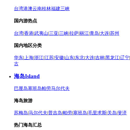
台湾
港澳
云南
桂林
福建
三峡
国内游热点
台湾
|
香港
|
武夷山
|
三亚
|
三峡
|
拉萨
|
丽江
|
青岛
|
大连
|
苏州
国内地区分类
华东
|
上海
|
浙江
|
江苏
|
安徽
|
山东
|
东北
|
大连
|
吉林
|
黑龙江
|
辽宁
古
海岛
Island
巴厘岛
塞班岛
帕劳
马尔代夫
海岛旅游
苏梅岛
|
马尔代夫
|
普吉岛
|
帕劳
|
塞班岛
|
毛里求斯
|
关岛
|
斐济
热门海岛汇总