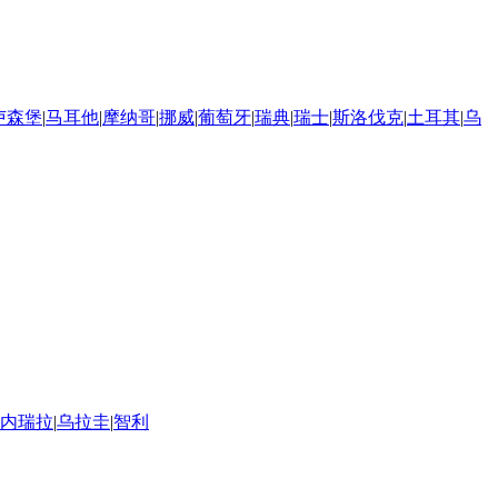
卢森堡
|
马耳他
|
摩纳哥
|
挪威
|
葡萄牙
|
瑞典
|
瑞士
|
斯洛伐克
|
土耳其
|
乌
内瑞拉
|
乌拉圭
|
智利