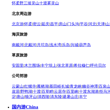
怀柔
野三坡
灵山
十渡
雾灵山
北京周边游
北京游
|
怀柔
|
密云
|
延庆
|
昌平
|
房山
|
门头沟
|
平谷
|
河北
|
天津
|
山
海滨旅游
南戴河
|
北戴河
|
月坨岛
|
浅水湾
|
乐岛
|
兴城
|
葫芦岛
草原旅游
安固里
|
木兰围场
|
丰宁坝上
|
张北草原
|
希拉穆仁
|
呼伦贝尔
公司郊游
云蒙山
|
红螺寺
|
雁栖湖
|
慕田峪长城
|
青龙峡
|
幽谷神潭
|
百泉
崖居
|
野鸭湖
|
十渡
|
百草畔
|
云居寺
|
百里峡
|
十渡东湖港
|
拒马
淀
|
唐山
|
狼牙山
|
清西陵
|
清东陵
|
避暑山庄
|
丰宁
国内游
China