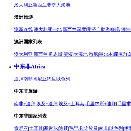
澳大利亚
新西兰
斐济
大溪地
澳洲旅游
澳新连线
|
澳大利亚一地
|
新西兰深度
|
斐济自助游
|
帕劳
|
澳洲
澳洲国家列表
澳大利亚
|
新西兰
|
凯恩斯
|
斐济
|
大溪地
|
悉尼
|
墨尔本
|
库克群
中东非
Africa
迪拜
南非
肯尼亚
约旦
以色列
中东非旅游
南非+迪拜
|
埃及+迪拜
|
埃及+土耳其
|
毛里求斯+迪拜
|
毛里求
中东非国家列表
肯尼亚
|
土耳其
|
塞舌尔
|
迪拜
|
毛里求斯
|
埃及
|
南非
|
以色列
|
伊