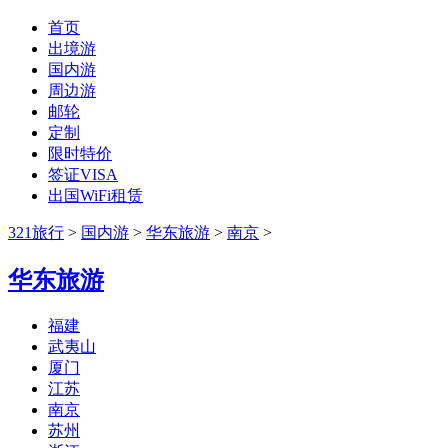
首页
出境游
国内游
周边游
邮轮
定制
限时特价
签证VISA
出国WiFi租赁
321旅行
>
国内游
>
华东旅游
>
南京
>
华东旅游
福建
武夷山
厦门
江苏
南京
苏州