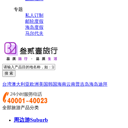
专题
私人订制
邮轮度假
海岛度假
马尔代夫
台湾
澳大利亚
欧洲
美国
韩国
海南
云南
普吉岛
海岛
迪拜
全部旅游产品分类
周边游
Suburb