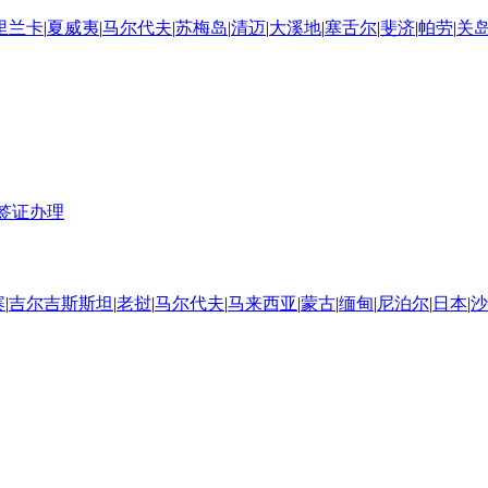
里兰卡
|
夏威夷
|
马尔代夫
|
苏梅岛
|
清迈
|
大溪地
|
塞舌尔
|
斐济
|
帕劳
|
关
签证办理
寨
|
吉尔吉斯斯坦
|
老挝
|
马尔代夫
|
马来西亚
|
蒙古
|
缅甸
|
尼泊尔
|
日本
|
沙