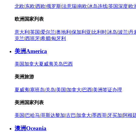
北欧
|
东欧
|
西欧
|
俄罗斯
|
法意瑞
|
南欧
|
冰岛连线
|
英国深度
|
欧
欧洲国家列表
意大利
|
英国
|
爱尔兰
|
奥地利
|
保加利亚
|
比利时
|
冰岛
|
波兰
|
丹
克兰
|
西班牙
|
希腊
|
匈牙利
美洲
America
美国
加拿大
夏威夷
关岛
巴西
美洲旅游
夏威夷
|
塞班岛
|
关岛
|
美国
|
加拿大
|
巴西
|
美洲签证办理
美洲国家列表
美国
|
巴哈马
|
哥斯达黎加
|
古巴
|
加拿大
|
墨西哥
|
牙买加
|
阿根
澳洲
Oceania