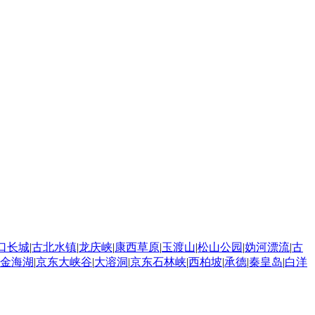
口长城
|
古北水镇
|
龙庆峡
|
康西草原
|
玉渡山
|
松山公园
|
妫河漂流
|
古
金海湖
|
京东大峡谷
|
大溶洞
|
京东石林峡
|
西柏坡
|
承德
|
秦皇岛
|
白洋