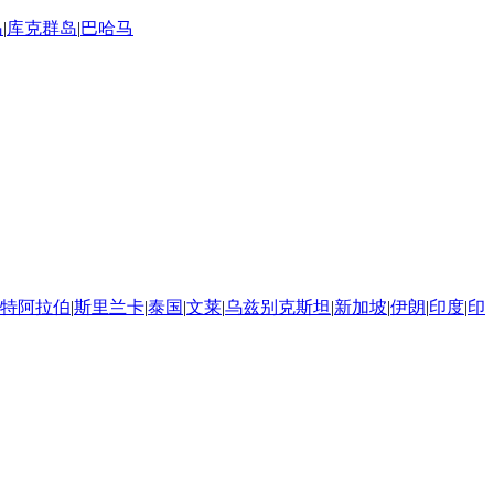
岛
|
库克群岛
|
巴哈马
特阿拉伯
|
斯里兰卡
|
泰国
|
文莱
|
乌兹别克斯坦
|
新加坡
|
伊朗
|
印度
|
印