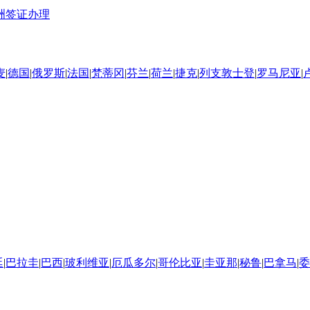
洲签证办理
麦
|
德国
|
俄罗斯
|
法国
|
梵蒂冈
|
芬兰
|
荷兰
|
捷克
|
列支敦士登
|
罗马尼亚
|
廷
|
巴拉圭
|
巴西
|
玻利维亚
|
厄瓜多尔
|
哥伦比亚
|
圭亚那
|
秘鲁
|
巴拿马
|
委