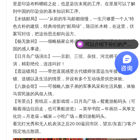
里是印染布料晒晾之处，也是染坊末尾的工序。在里屋可以了解
到中国的印染业的基本知识和工序。
【水镇邮局】——“从前的车马邮都很慢，一生只够爱一个人”特
色古朴的建筑，经典传统的“邮局绿”，陈旧长木椅，在这里，伏
案写封信，把这份思念邮向远方。
【杨无敌祠】——领略杨家众将戍守边疆、心怀赤胆忠心精忠报
可以介绍下你们的产品么？
国的感人事迹。
【日月岛广场演出】——京剧、三弦、杂技、河北梆子等户外表
演，精彩绝伦，连连叫好！
【震远镖局】——带您直观感受古代镖师张震远当年接镖、议
镖、送镖以及生活的情景，并设有多个互动场景供您体验。
【八旗会馆】——可领略八旗子弟的军事风采和生活风貌，体验
马背民族的风俗人情。
【等景点】剪纸店→皮影戏馆→日月岛广场→鸳鸯游船码头（可
顺着湖边往回走，也可乘船游览）→英华书院→年画坊→风筝文
化坊→月老庙→喊泉→小吃广场→雁归游船码头。
看完灯光秀和无人机表演之后20:00返回市区，望京/东直门/客户
指定地点散团。