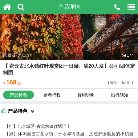
产品详情
/
跟团游·大巴车
1
4
【 密云古北水镇红叶观赏团一日游、满20人发】公司/团体定
制团
168
【编号：dw-01】
¥
起
产品特色
参考行程
费用说明
出行须知
产品特色
【行】北京城区-古北水镇往返巴士
【游】休闲漫游古北水镇，于水岸街巷里，度过舒缓惬意的小镇慢