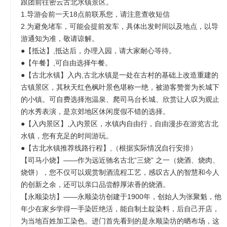
跟团前往密云古北水镇景区。
1.导游会前一天18点前联系您，请注意查收短信
2.为避免堵车，可能会提前发车，具体出发时间以及地点，以导
游通知为准，敬请谅解。
●【抵达】,抵达后，办理入园，请大家耐心等待。
●【午餐】,可自由选择午餐。
●【古北水镇】入内,古北水镇是一处在古村的基础上改造重建的
古镇景区，其秋天红色枫叶景色堪称一绝，被游客赞誉为长城下
的小镇。可自费选择泡温泉、爬司马台长城、欣赏让人叹为观止
的水秀表演，是京郊地区休闲度假不错的选择。
●【入内景区】,入内景区，水镇内自由行，自由漫步在游览古北
水镇，您有充足的时间游玩。
●【古北水镇推荐线路行程】,（根据实际情况自行安排）
【司马小烧】——作为远近驰名古北“三烧” 之一（烧酒、烧肉、
烧饼），您不仅可以观赏制酒流程工艺，感叹古人的智慧和今人
的创新之余，还可以亲口品尝醇厚浓香的烧酒。
【永顺染坊】——永顺染坊创建于1900年，创始人为张聚魁，他
年少在家乡学得一手染匠绝活，能自制土靛染料，后自己开店，
为当地百姓加工染色。进门首先看到的是永顺染坊的晒布场，这